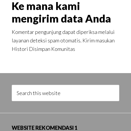
Ke mana kami
mengirim data Anda
Komentar pengunjung dapat diperiksa melalui
layanan deteksi spam otomatis. Kirim masukan
Histori Disimpan Komunitas
Primary
Sidebar
Search
this
website
WEBSITE REKOMENDASI 1