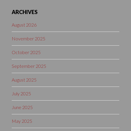
ARCHIVES
August 2026
November 2025
October 2025
September 2025
August 2025
July 2025
June 2025
May 2025