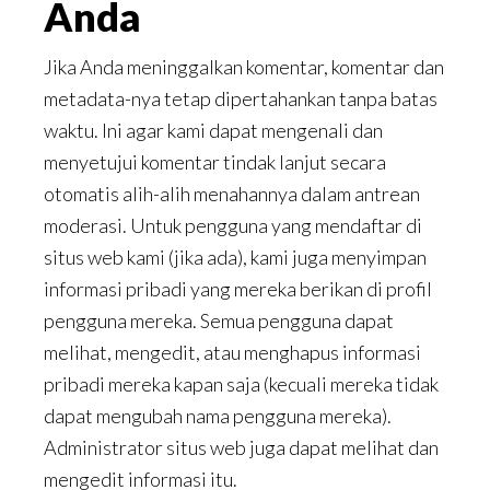
Anda
Jika Anda meninggalkan komentar, komentar dan
metadata-nya tetap dipertahankan tanpa batas
waktu. Ini agar kami dapat mengenali dan
menyetujui komentar tindak lanjut secara
otomatis alih-alih menahannya dalam antrean
moderasi. Untuk pengguna yang mendaftar di
situs web kami (jika ada), kami juga menyimpan
informasi pribadi yang mereka berikan di profil
pengguna mereka. Semua pengguna dapat
melihat, mengedit, atau menghapus informasi
pribadi mereka kapan saja (kecuali mereka tidak
dapat mengubah nama pengguna mereka).
Administrator situs web juga dapat melihat dan
mengedit informasi itu.