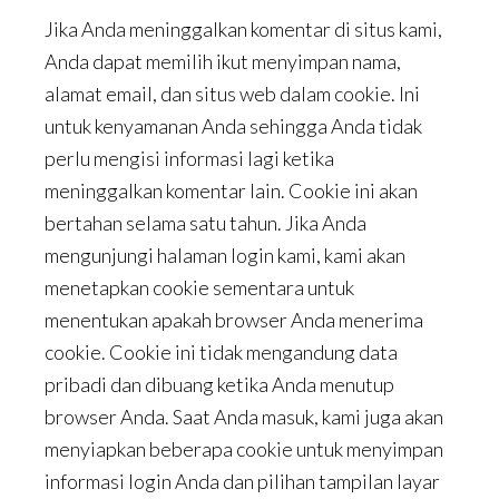
Jika Anda meninggalkan komentar di situs kami,
Anda dapat memilih ikut menyimpan nama,
alamat email, dan situs web dalam cookie. Ini
untuk kenyamanan Anda sehingga Anda tidak
perlu mengisi informasi lagi ketika
meninggalkan komentar lain. Cookie ini akan
bertahan selama satu tahun. Jika Anda
mengunjungi halaman login kami, kami akan
menetapkan cookie sementara untuk
menentukan apakah browser Anda menerima
cookie. Cookie ini tidak mengandung data
pribadi dan dibuang ketika Anda menutup
browser Anda. Saat Anda masuk, kami juga akan
menyiapkan beberapa cookie untuk menyimpan
informasi login Anda dan pilihan tampilan layar