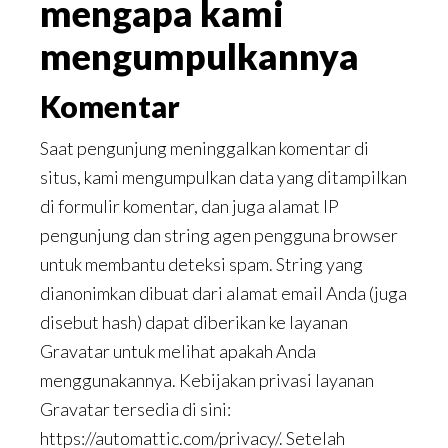
mengapa kami
mengumpulkannya
Komentar
Saat pengunjung meninggalkan komentar di
situs, kami mengumpulkan data yang ditampilkan
di formulir komentar, dan juga alamat IP
pengunjung dan string agen pengguna browser
untuk membantu deteksi spam. String yang
dianonimkan dibuat dari alamat email Anda (juga
disebut hash) dapat diberikan ke layanan
Gravatar untuk melihat apakah Anda
menggunakannya. Kebijakan privasi layanan
Gravatar tersedia di sini:
https://automattic.com/privacy/. Setelah