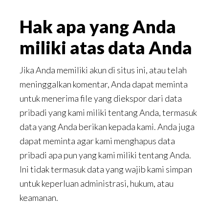
Hak apa yang Anda
miliki atas data Anda
Jika Anda memiliki akun di situs ini, atau telah
meninggalkan komentar, Anda dapat meminta
untuk menerima file yang diekspor dari data
pribadi yang kami miliki tentang Anda, termasuk
data yang Anda berikan kepada kami. Anda juga
dapat meminta agar kami menghapus data
pribadi apa pun yang kami miliki tentang Anda.
Ini tidak termasuk data yang wajib kami simpan
untuk keperluan administrasi, hukum, atau
keamanan.