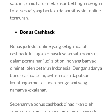
satu ini, kamu harus melakukan bettingan dengan
total sesuai yang berlaku dalam situs slot online
termurah.
Bonus Cashback
Bonus judi slot online yang ketiga adalah
cashback. Ini juga termasuk salah satu bonus di
dalam permainan judi slot online yang banyak
diminati oleh petaruh Indonesia. Dengan adanya
bonus cashback ini, petaruh bisa dapatkan
keuntungan meski sudah mengalami yang
namanya kekalahan.
Sebenarnya bonus cashback dihadirkan oleh
agen supaya petaruh yang bermain di agen slot