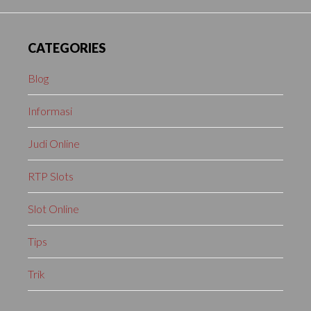
CATEGORIES
Blog
Informasi
Judi Online
RTP Slots
Slot Online
Tips
Trik