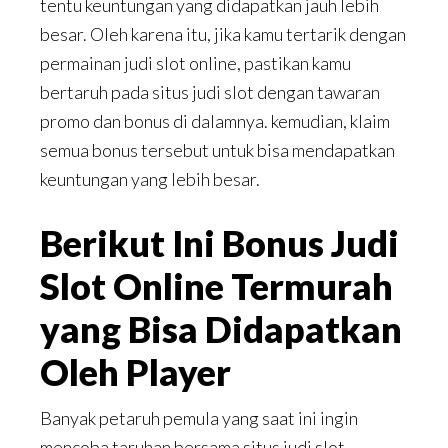
tentu keuntungan yang didapatkan jauh lebih
besar. Oleh karena itu, jika kamu tertarik dengan
permainan judi slot online, pastikan kamu
bertaruh pada situs judi slot dengan tawaran
promo dan bonus di dalamnya. kemudian, klaim
semua bonus tersebut untuk bisa mendapatkan
keuntungan yang lebih besar.
Berikut Ini Bonus Judi
Slot Online Termurah
yang Bisa Didapatkan
Oleh Player
Banyak petaruh pemula yang saat ini ingin
mencoba taruhan bersama situs judi slot