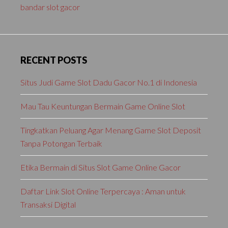
bandar slot gacor
RECENT POSTS
Situs Judi Game Slot Dadu Gacor No.1 di Indonesia
Mau Tau Keuntungan Bermain Game Online Slot
Tingkatkan Peluang Agar Menang Game Slot Deposit
Tanpa Potongan Terbaik
Etika Bermain di Situs Slot Game Online Gacor
Daftar Link Slot Online Terpercaya : Aman untuk
Transaksi Digital