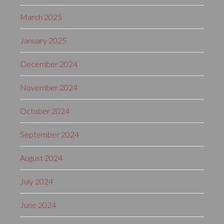
March 2025
January 2025
December 2024
November 2024
October 2024
September 2024
August 2024
July 2024
June 2024