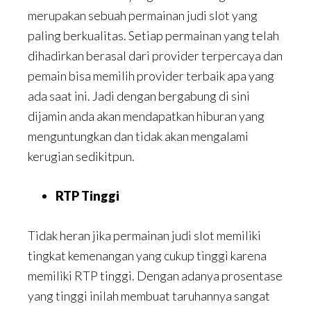
merupakan sebuah permainan judi slot yang
paling berkualitas. Setiap permainan yang telah
dihadirkan berasal dari provider terpercaya dan
pemain bisa memilih provider terbaik apa yang
ada saat ini. Jadi dengan bergabung di sini
dijamin anda akan mendapatkan hiburan yang
menguntungkan dan tidak akan mengalami
kerugian sedikitpun.
RTP Tinggi
Tidak heran jika permainan judi slot memiliki
tingkat kemenangan yang cukup tinggi karena
memiliki RTP tinggi. Dengan adanya prosentase
yang tinggi inilah membuat taruhannya sangat