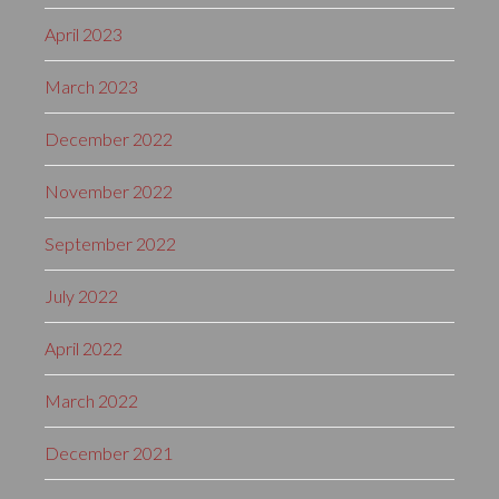
April 2023
March 2023
December 2022
November 2022
September 2022
July 2022
April 2022
March 2022
December 2021