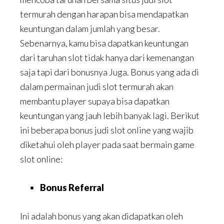
termurah dengan harapan bisa mendapatkan
keuntungan dalam jumlah yang besar.
Sebenarnya, kamu bisa dapatkan keuntungan
dari taruhan slot tidak hanya dari kemenangan
saja tapi dari bonusnya Juga. Bonus yang ada di
dalam permainan judi slot termurah akan
membantu player supaya bisa dapatkan
keuntungan yang jauh lebih banyak lagi. Berikut
ini beberapa bonus judi slot online yang wajib
diketahui oleh player pada saat bermain game
slot online:
Bonus Referral
Ini adalah bonus yang akan didapatkan oleh