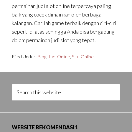
permainan judi slot online terpercaya paling
baik yang cocok dimainkan oleh berbagai
kalangan. Carilah game terbaik dengan ciri-ciri
seperti di atas sehingga Anda bisa bergabung
dalam permainan judi slot yang tepat.
Filed Under:
Blog
,
Judi Online
,
Slot Online
Primary
Sidebar
Search
this
website
WEBSITE REKOMENDASI 1