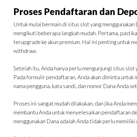
Proses Pendaftaran dan Depo
Untuk mulai bermain di situs slot yang menggunakan
mengikuti beberapa langkah mudah. Pertama, pastika
terupgrade ke akun premium. Hal ini penting untuk 
withdraw.
Setelah itu, Anda hanya perlu mengunjungi situs slot
Pada formulir pendaftaran, Anda akan diminta untuk m
nama pengguna, kata sandi, dan nomor Dana Anda se
Proses ini sangat mudah dilakukan, dan jika Anda men
membantu Anda untuk menyelesaikan pendaftaran den
menggunakan Dana adalah Anda tidak perlu memiliki 