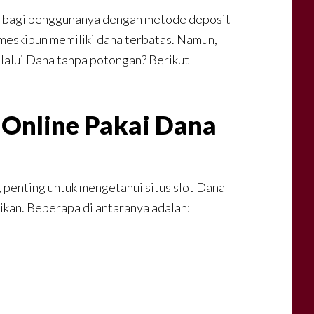
an bagi penggunanya dengan metode deposit
meskipun memiliki dana terbatas. Namun,
lalui Dana tanpa potongan? Berikut
t Online Pakai Dana
 penting untuk mengetahui situs slot Dana
kan. Beberapa di antaranya adalah: