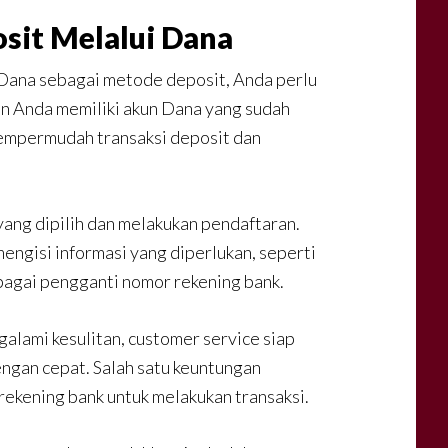
sit Melalui Dana
 Dana sebagai metode deposit, Anda perlu
n Anda memiliki akun Dana yang sudah
mempermudah transaksi deposit dan
 yang dipilih dan melakukan pendaftaran.
engisi informasi yang diperlukan, seperti
bagai pengganti nomor rekening bank.
galami kesulitan, customer service siap
gan cepat. Salah satu keuntungan
rekening bank untuk melakukan transaksi.