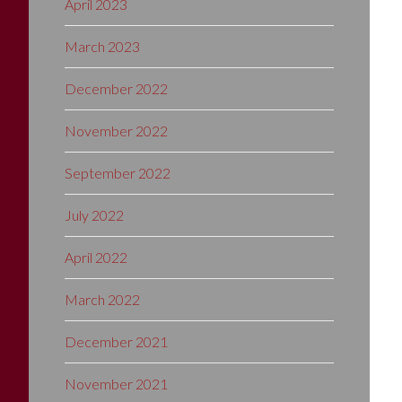
April 2023
March 2023
December 2022
November 2022
September 2022
July 2022
April 2022
March 2022
December 2021
November 2021