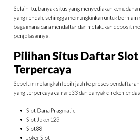
Selain itu, banyak situs yang menyediakan kemudah
yang rendah, sehingga memungkinkan untuk bermain 
bagaimana cara mendaftar dan melakukan deposit me
penjelasannya.
Pilihan Situs Daftar Slo
Terpercaya
Sebelum melangkah lebih jauh ke proses pendaftaran,
yang terpercaya camaro33 dan banyak direkomendasi
Slot Dana Pragmatic
Slot Joker123
Slot88
Joker Slot