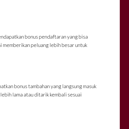
ndapatkan bonus pendaftaran yang bisa
i memberikan peluang lebih besar untuk
patkan bonus tambahan yang langsung masuk
lebih lama atau ditarik kembali sesuai