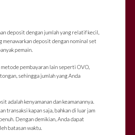
an deposit dengan jumlah yang relatif kecil,
ang menawarkan deposit dengan nominal set
 banyak pemain.
pa metode pembayaran lain seperti OVO,
otongan, sehingga jumlah yang Anda
sit adalah kenyamanan dan keamanannya.
 transaksi kapan saja, bahkan di luar jam
m penuh. Dengan demikian, Anda dapat
leh batasan waktu.