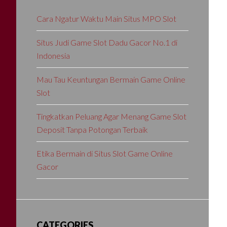
Cara Ngatur Waktu Main Situs MPO Slot
Situs Judi Game Slot Dadu Gacor No.1 di
Indonesia
Mau Tau Keuntungan Bermain Game Online
Slot
Tingkatkan Peluang Agar Menang Game Slot
Deposit Tanpa Potongan Terbaik
Etika Bermain di Situs Slot Game Online
Gacor
CATEGORIES