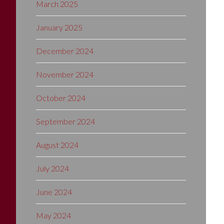
March 2025
January 2025
December 2024
November 2024
October 2024
September 2024
August 2024
July 2024
June 2024
May 2024