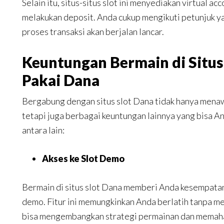
Selain itu, situs-situs slot ini menyediakan virtual
melakukan deposit. Anda cukup mengikuti petunjuk y
proses transaksi akan berjalan lancar.
Keuntungan Bermain di Situs
Pakai Dana
Bergabung dengan situs slot Dana tidak hanya menaw
tetapi juga berbagai keuntungan lainnya yang bisa 
antara lain:
Akses ke Slot Demo
Bermain di situs slot Dana memberi Anda kesempat
demo. Fitur ini memungkinkan Anda berlatih tanpa 
bisa mengembangkan strategi permainan dan memaha