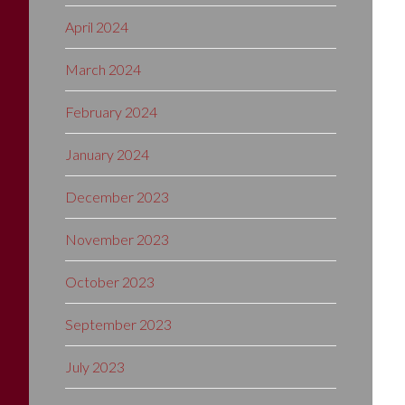
April 2024
March 2024
February 2024
January 2024
December 2023
November 2023
October 2023
September 2023
July 2023