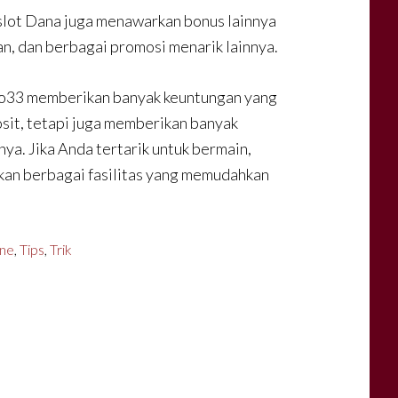
 slot Dana juga menawarkan bonus lainnya
an, dan berbagai promosi menarik lainnya.
aro33 memberikan banyak keuntungan yang
it, tetapi juga memberikan banyak
a. Jika Anda tertarik untuk bermain,
kan berbagai fasilitas yang memudahkan
ine
,
Tips
,
Trik