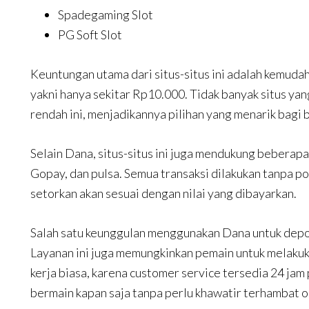
Spadegaming Slot
PG Soft Slot
Keuntungan utama dari situs-situs ini adalah kemudah
yakni hanya sekitar Rp10.000. Tidak banyak situs y
rendah ini, menjadikannya pilihan yang menarik bagi
Selain Dana, situs-situs ini juga mendukung bebera
Gopay, dan pulsa. Semua transaksi dilakukan tanpa p
setorkan akan sesuai dengan nilai yang dibayarkan.
Salah satu keunggulan menggunakan Dana untuk depo
Layanan ini juga memungkinkan pemain untuk melakukan
kerja biasa, karena customer service tersedia 24 ja
bermain kapan saja tanpa perlu khawatir terhambat o