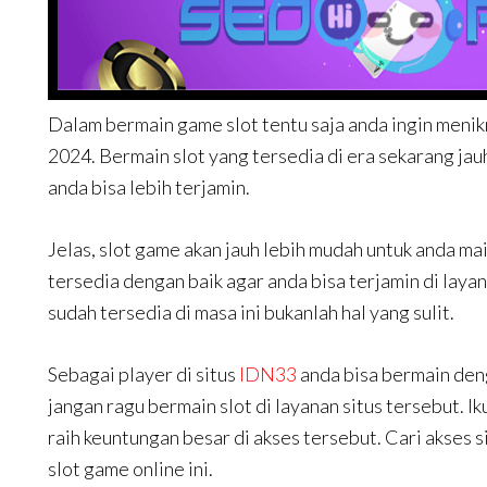
Dalam bermain game slot tentu saja anda ingin menik
2024
. Bermain slot yang tersedia di era sekarang jau
anda bisa lebih terjamin.
Jelas, slot game akan jauh lebih mudah untuk anda mai
tersedia dengan baik agar anda bisa terjamin di layanan
sudah tersedia di masa ini bukanlah hal yang sulit.
Sebagai player di situs
IDN33
anda bisa bermain den
jangan ragu bermain slot di layanan situs tersebut. 
raih keuntungan besar di akses tersebut. Cari akses 
slot game online ini.