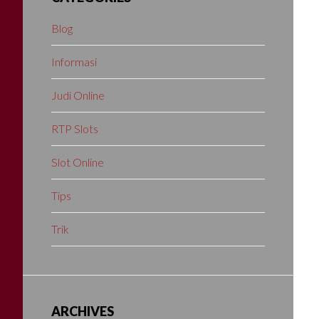
Blog
Informasi
Judi Online
RTP Slots
Slot Online
Tips
Trik
ARCHIVES