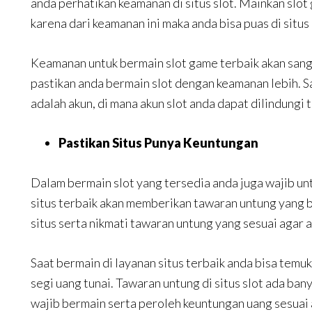
anda perhatikan keamanan di situs slot. Mainkan slo
karena dari keamanan ini maka anda bisa puas di situs 
Keamanan untuk bermain slot game terbaik akan sangat
pastikan anda bermain slot dengan keamanan lebih. Sa
adalah akun, di mana akun slot anda dapat dilindungi 
Pastikan Situs Punya Keuntungan
Dalam bermain slot yang tersedia anda juga wajib untu
situs terbaik akan memberikan tawaran untung yang be
situs serta nikmati tawaran untung yang sesuai agar 
Saat bermain di layanan situs terbaik anda bisa tem
segi uang tunai. Tawaran untung di situs slot ada ban
wajib bermain serta peroleh keuntungan uang sesuai a