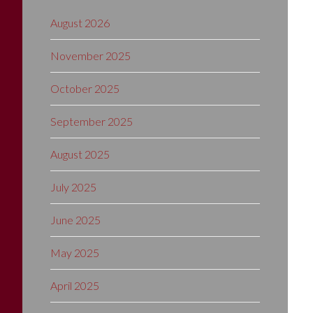
August 2026
November 2025
October 2025
September 2025
August 2025
July 2025
June 2025
May 2025
April 2025