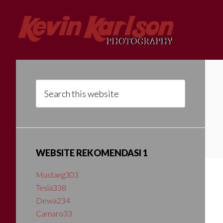
Skip
Skip
to
to
main
primary
content
sidebar
Primary
Sidebar
Search
this
website
WEBSITE REKOMENDASI 1
Mustang303
Tesla338
Dewa234
Camaro33