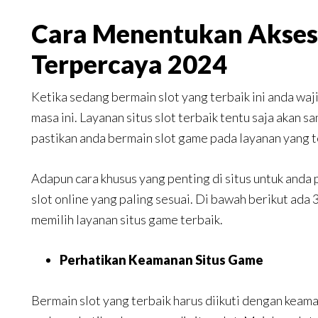
Cara Menentukan Akses S
Terpercaya 2024
Ketika sedang bermain slot yang terbaik ini anda waji
masa ini. Layanan situs slot terbaik tentu saja akan 
pastikan anda bermain slot game pada layanan yang t
Adapun cara khusus yang penting di situs untuk anda
slot online yang paling sesuai. Di bawah berikut ada
memilih layanan situs game terbaik.
Perhatikan Keamanan Situs Game
Bermain slot yang terbaik harus diikuti dengan keama