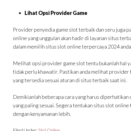
Lihat Opsi Provider Game
Provider penyedia game slot terbaik dan seru juga pas
online yang unggulan akan hadir di layanan situs terb
dalam memilih
situs slot online terpercaya 2024
anda
Melihat opsi provider game slot tentu bukanlah hal ya
tidak perlu khawatir. Pastikan anda melihat provid
yang tersedia sesuai aturan di situs terbaik saat ini.
Demikianlah beberapa cara yang harus diperhatikan 
yang paling sesuai. Segera tentukan
situs slot onlin
dengan kenyamanan lebih.
Filed Under:
Slot Online