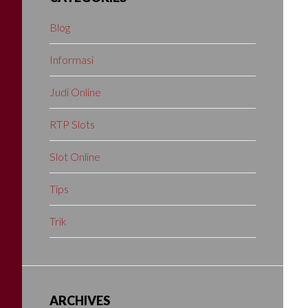
Blog
Informasi
Judi Online
RTP Slots
Slot Online
Tips
Trik
ARCHIVES