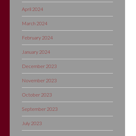
April 2024
March 2024
February 2024
January 2024
December 2023
November 2023
October 2023
September 2023
July 2023