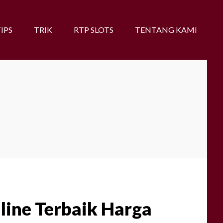
IPS
TRIK
RTP SLOTS
TENTANG KAMI
nline Terbaik Harga