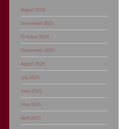
August 2026
November 2025
October 2025
September 2025
August 2025
July 2025
June 2025
May 2025
April 2025