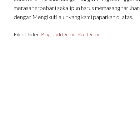
merasa terbebani sekalipun harus memasang taruhan. 
dengan Mengikuti alur yang kami paparkan di atas.
Filed Under:
Blog
,
Judi Online
,
Slot Online