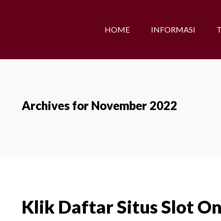
HOME
INFORMASI
T
Archives for November 2022
Klik Daftar Situs Slot O