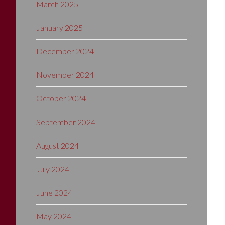
March 2025
January 2025
December 2024
November 2024
October 2024
September 2024
August 2024
July 2024
June 2024
May 2024