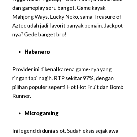
dan gameplay seru banget. Game kayak
Mahjong Ways, Lucky Neko, sama Treasure of
Aztec udah jadi favorit banyak pemain. Jackpot-
nya? Gede banget bro!
Habanero
Provider ini dikenal karena game-nya yang
ringan tapi nagih. RTP sekitar 97%, dengan
pilihan populer seperti Hot Hot Fruit dan Bomb
Runner.
Microgaming
Ini legend di dunia slot. Sudah eksis sejak awal