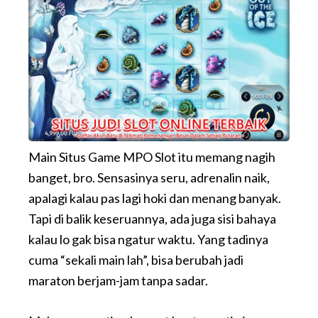
Main Situs Game MPO Slot itu memang nagih
banget, bro. Sensasinya seru, adrenalin naik,
apalagi kalau pas lagi hoki dan menang banyak.
Tapi di balik keseruannya, ada juga sisi bahaya
kalau lo gak bisa ngatur waktu. Yang tadinya
cuma “sekali main lah”, bisa berubah jadi
maraton berjam-jam tanpa sadar.