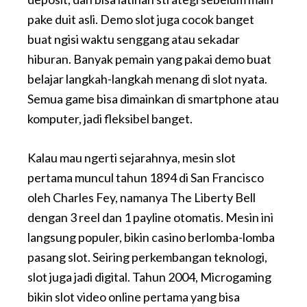
pake duit asli. Demo slot juga cocok banget
buat ngisi waktu senggang atau sekadar
hiburan. Banyak pemain yang pakai demo buat
belajar langkah-langkah menang di slot nyata.
Semua game bisa dimainkan di smartphone atau
komputer, jadi fleksibel banget.
Kalau mau ngerti sejarahnya, mesin slot
pertama muncul tahun 1894 di San Francisco
oleh Charles Fey, namanya The Liberty Bell
dengan 3 reel dan 1 payline otomatis. Mesin ini
langsung populer, bikin casino berlomba-lomba
pasang slot. Seiring perkembangan teknologi,
slot juga jadi digital. Tahun 2004, Microgaming
bikin slot video online pertama yang bisa