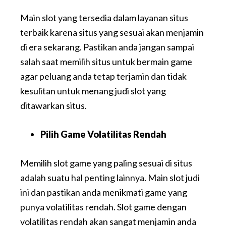
Main slot yang tersedia dalam layanan situs
terbaik karena situs yang sesuai akan menjamin
di era sekarang. Pastikan anda jangan sampai
salah saat memilih situs untuk bermain game
agar peluang anda tetap terjamin dan tidak
kesulitan untuk menang judi slot yang
ditawarkan situs.
Pilih Game Volatilitas Rendah
Memilih slot game yang paling sesuai di situs
adalah suatu hal penting lainnya. Main slot judi
ini dan pastikan anda menikmati game yang
punya volatilitas rendah. Slot game dengan
volatilitas rendah akan sangat menjamin anda