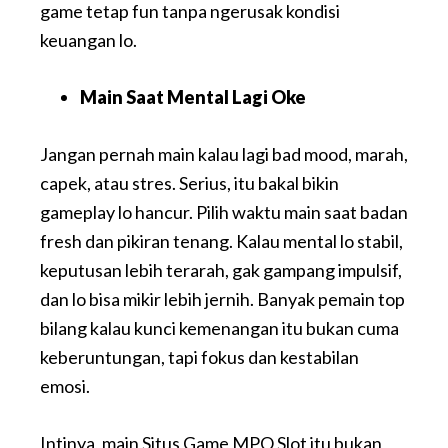
game tetap fun tanpa ngerusak kondisi
keuangan lo.
Main Saat Mental Lagi Oke
Jangan pernah main kalau lagi bad mood, marah,
capek, atau stres. Serius, itu bakal bikin
gameplay lo hancur. Pilih waktu main saat badan
fresh dan pikiran tenang. Kalau mental lo stabil,
keputusan lebih terarah, gak gampang impulsif,
dan lo bisa mikir lebih jernih. Banyak pemain top
bilang kalau kunci kemenangan itu bukan cuma
keberuntungan, tapi fokus dan kestabilan
emosi.
Intinya, main Situs Game MPO Slot itu bukan