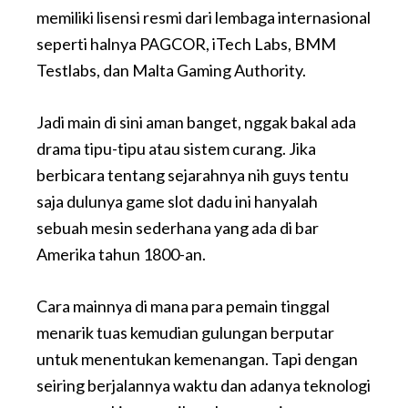
memiliki lisensi resmi dari lembaga internasional
seperti halnya PAGCOR, iTech Labs, BMM
Testlabs, dan Malta Gaming Authority.
Jadi main di sini aman banget, nggak bakal ada
drama tipu-tipu atau sistem curang.
Jika
berbicara tentang sejarahnya nih guys tentu
saja dulunya game slot dadu ini hanyalah
sebuah mesin sederhana yang ada di bar
Amerika tahun 1800-an.
Cara mainnya di mana para pemain tinggal
menarik tuas kemudian gulungan berputar
untuk menentukan kemenangan. Tapi dengan
seiring berjalannya waktu dan adanya teknologi