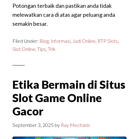
Potongan terbaik dan pastikan anda tidak
melewatkan cara di atas agar peluang anda
semakin besar.
Filed Under:
Blog
,
Informasi
,
Judi Online
,
RTP Slots
,
Slot Online
,
Tips
,
Trik
Etika Bermain di Situs
Slot Game Online
Gacor
September 3, 2025
by
Ray Mechanic