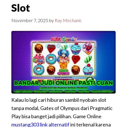
Slot
November 7, 2025
by
Ray Mechanic
Kalau lo lagi cari hiburan sambil nyobain slot
tanpa modal, Gates of Olympus dari Pragmatic
Play bisa banget jadi pilihan. Game Online
mustang303 link alternatif
ini terkenal karena