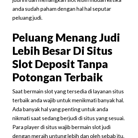
anda sudah paham dengan hal hal seputar
peluang judi.
Peluang Menang Judi
Lebih Besar Di Situs
Slot Deposit Tanpa
Potongan Terbaik
Saat bermain slot yang tersedia di layanan situs
terbaik anda wajib untuk menikmati banyak hal.
Ada banyak hal yang penting untuk anda
nikmati saat sedang berjudi di situs yang sesuai.
Para player di situs wajib bermain slot judi
dengan meraih untung lebih dan oleh sebab itu,