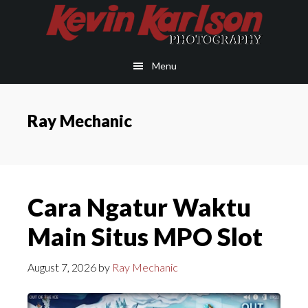
Skip
Skip
to
to
main
primary
Menu
content
sidebar
Ray Mechanic
Cara Ngatur Waktu
Main Situs MPO Slot
August 7, 2026
by
Ray Mechanic