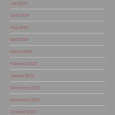
July 2024
June 2024
May 2024
April 2024
March 2024
February 2024
January 2024
December 2023
November 2023
October 2023