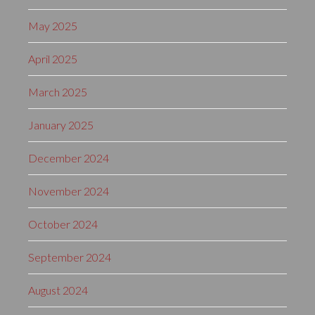
May 2025
April 2025
March 2025
January 2025
December 2024
November 2024
October 2024
September 2024
August 2024