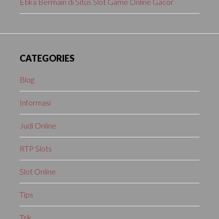
Etika Bermain di Situs Slot Game Online Gacor
CATEGORIES
Blog
Informasi
Judi Online
RTP Slots
Slot Online
Tips
Trik