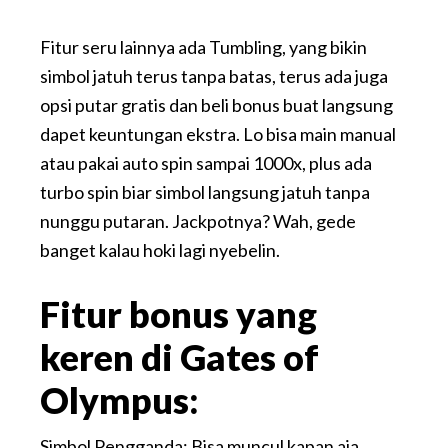
Fitur seru lainnya ada Tumbling, yang bikin
simbol jatuh terus tanpa batas, terus ada juga
opsi putar gratis dan beli bonus buat langsung
dapet keuntungan ekstra. Lo bisa main manual
atau pakai auto spin sampai 1000x, plus ada
turbo spin biar simbol langsung jatuh tanpa
nunggu putaran. Jackpotnya? Wah, gede
banget kalau hoki lagi nyebelin.
Fitur bonus yang
keren di Gates of
Olympus:
Simbol Pengganda: Bisa muncul kapan aja