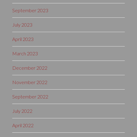
September 2023
July 2023
April 2023
March 2023
December 2022
November 2022
September 2022
July 2022
April 2022