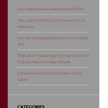
Cara Ngatur Waktu Main Situs MPO Slot
Situs Judi Game Slot Dadu Gacor No.1 di
Indonesia
Mau Tau Keuntungan Bermain Game Online
Slot
Tingkatkan Peluang Agar Menang Game Slot
Deposit Tanpa Potongan Terbaik
Etika Bermain di Situs Slot Game Online
Gacor
CATEGORIES