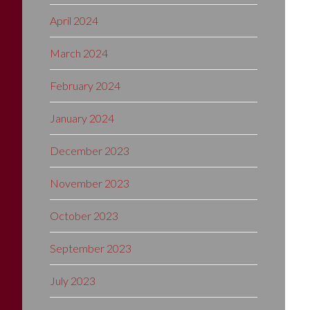
April 2024
March 2024
February 2024
January 2024
December 2023
November 2023
October 2023
September 2023
July 2023