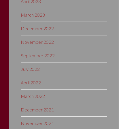
April 2023
March 2023
December 2022
November 2022
September 2022
July 2022
April 2022
March 2022
December 2021
November 2021