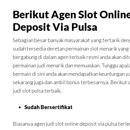
Berikut Agen Slot Onli
Deposit Via Pulsa
Sebagian besar banyak masyarakat yang tertarik denga
sudah tersedia deretan permainan slot menarik yan
bergabung di dalam agen terbaik resmi anda akan di
permainan judi menarik dan memuaskan. Tunggu apala
bermain di sini anda akan mendapatkan keuntungan y
sekarang juga dan ambil bonus terbesarnya. Berikut
judi slot pulsa terbaik.
Sudah Bersertifikat
Biasanya agen judi slot online deposit via pulsa terl