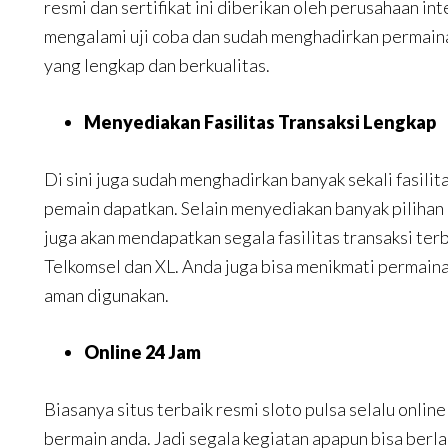
resmi dan sertifikat ini diberikan oleh perusahaan i
mengalami uji coba dan sudah menghadirkan permaina
yang lengkap dan berkualitas.
Menyediakan Fasilitas Transaksi Lengkap
Di sini juga sudah menghadirkan banyak sekali fasilit
pemain dapatkan. Selain menyediakan banyak pilihan
juga akan mendapatkan segala fasilitas transaksi terb
Telkomsel dan XL. Anda juga bisa menikmati permaina
aman digunakan.
Online 24 Jam
Biasanya situs terbaik resmi sloto pulsa selalu onli
bermain anda. Jadi segala kegiatan apapun bisa ber