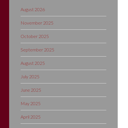
August 2026
November 2025
October 2025
September 2025
August 2025
July 2025
June 2025
May 2025
April 2025