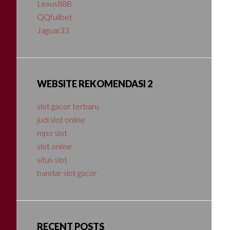
Lexus888
QQfullbet
Jaguar33
WEBSITE REKOMENDASI 2
slot gacor terbaru
judi slot online
mpo slot
slot online
situs slot
bandar slot gacor
RECENT POSTS