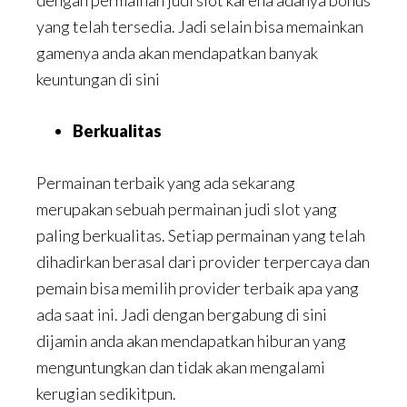
dengan permainan judi slot karena adanya bonus
yang telah tersedia. Jadi selain bisa memainkan
gamenya anda akan mendapatkan banyak
keuntungan di sini
Berkualitas
Permainan terbaik yang ada sekarang
merupakan sebuah permainan judi slot yang
paling berkualitas. Setiap permainan yang telah
dihadirkan berasal dari provider terpercaya dan
pemain bisa memilih provider terbaik apa yang
ada saat ini. Jadi dengan bergabung di sini
dijamin anda akan mendapatkan hiburan yang
menguntungkan dan tidak akan mengalami
kerugian sedikitpun.