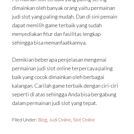
dimainkan oleh banyak orang yaitu permainan
judi slot yang paling mudah. Dan di sini pemain
dapat memilih game terbaik yang sudah
menyediakan fitur dan fasilitas lengkap
sehingga bisa memanfaatkannya.
Demikian beberapa penjelasan mengenai
permainan judi slot online terpercaya paling
baik yang cocok dimainkan oleh berbagai
kalangan. Carilah game terbaik dengan ciri-ciri
seperti di atas sehingga Anda bisa bergabung
dalam permainan judi slot yang tepat.
Filed Under:
Blog
,
Judi Online
,
Slot Online