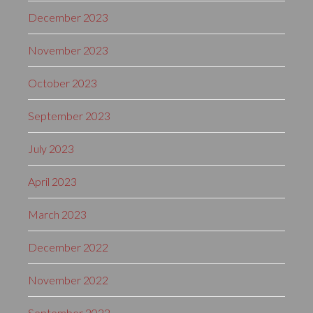
December 2023
November 2023
October 2023
September 2023
July 2023
April 2023
March 2023
December 2022
November 2022
September 2022