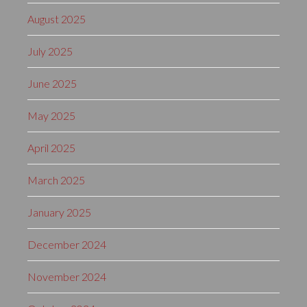
August 2025
July 2025
June 2025
May 2025
April 2025
March 2025
January 2025
December 2024
November 2024