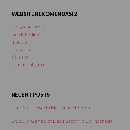
WEBSITE REKOMENDASI 2
slot gacor terbaru
judi slot online
mpo slot
slot online
situs slot
bandar slot gacor
RECENT POSTS
Cara Ngatur Waktu Main Situs MPO Slot
Situs Judi Game Slot Dadu Gacor No.1 di Indonesia