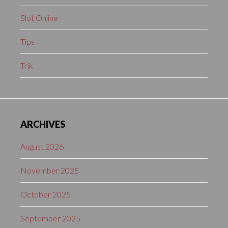
Slot Online
Tips
Trik
ARCHIVES
August 2026
November 2025
October 2025
September 2025