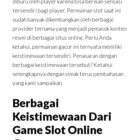
diburu oleh player karena bisa berikan sensasi
tersendiri bagi player. Permainan slot saat ini
sudah banyak dikembangkan oleh berbagai
provider ternama yang menjadi pemasok konten
resmi di berbagai situs online. Perlu Anda
ketahui, permainan gacor ini ternyata memiliki
keistimewaan tersendiri. Penasaran dengan
berbagai keistimewaan tersebut? Ketahui
selengkapnya dengan simak terus pembahasan
yang kami sampaikan.
Berbagai
Keistimewaan Dari
Game Slot Online