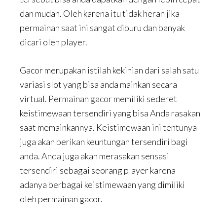
dan mudah. Oleh karena itu tidak heran jika
permainan saat ini sangat diburu dan banyak
dicari oleh player.
Gacor merupakan istilah kekinian dari salah satu
variasi slot yang bisa anda mainkan secara
virtual. Permainan gacor memiliki sederet
keistimewaan tersendiri yang bisa Anda rasakan
saat memainkannya. Keistimewaan ini tentunya
juga akan berikan keuntungan tersendiri bagi
anda. Anda juga akan merasakan sensasi
tersendiri sebagai seorang player karena
adanya berbagai keistimewaan yang dimiliki
oleh permainan gacor.