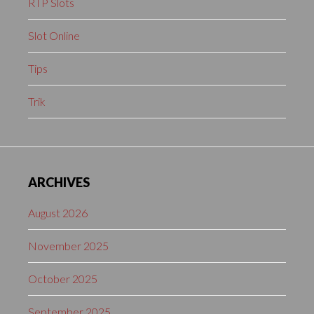
RTP Slots
Slot Online
Tips
Trik
ARCHIVES
August 2026
November 2025
October 2025
September 2025