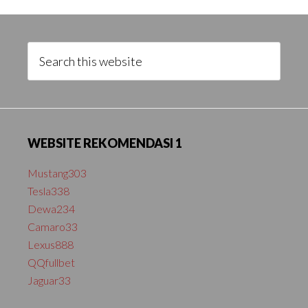
Primary
Sidebar
Search
this
website
WEBSITE REKOMENDASI 1
Mustang303
Tesla338
Dewa234
Camaro33
Lexus888
QQfullbet
Jaguar33