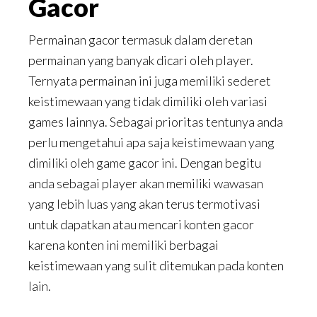
Gacor
Permainan gacor termasuk dalam deretan
permainan yang banyak dicari oleh player.
Ternyata permainan ini juga memiliki sederet
keistimewaan yang tidak dimiliki oleh variasi
games lainnya. Sebagai prioritas tentunya anda
perlu mengetahui apa saja keistimewaan yang
dimiliki oleh game gacor ini. Dengan begitu
anda sebagai player akan memiliki wawasan
yang lebih luas yang akan terus termotivasi
untuk dapatkan atau mencari konten gacor
karena konten ini memiliki berbagai
keistimewaan yang sulit ditemukan pada konten
lain.