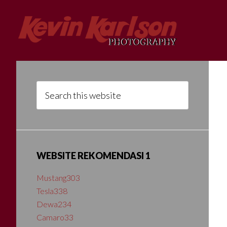
Skip
Skip
to
to
main
primary
content
sidebar
Primary
Sidebar
Search
this
website
WEBSITE REKOMENDASI 1
Mustang303
Tesla338
Dewa234
Camaro33