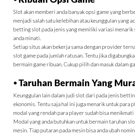
Slot akan memberi anda banyak opsi game yang berbed
menjadi salah satu kelebihan atau keunggulan yang ad
betting slot pada jenis yang memiliki variasi menarik
anda minati.
Setiap situs akan bekerja sama dengan provider tern
slot game pada jumlah ratusan. Tentu jika digabungka
bermain game ribuan. Cukup pilih dan masuk dalam g
⦁ Taruhan Bermain Yang Mur
Keunggulan lain dalam judi slot dari pada jenis betti
ekonomis. Tentu saja hal ini juga menarik untuk para
modal yang rendah para player sudah bisa menikmati sl
Modal yang anda butuhkan untuk bermain taruhan slot 
mesin. Tiap putaran pada mesin bisa anda ubah nomin