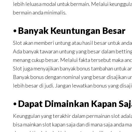
lebih leluasa modal untuk bermain. Melalui keunggulan
bermain anda minimalis.
⦁ Banyak Keuntungan Besar
Slot akan memberi untung atau hasil besar untuk and
Ada banyak tawaran untung yang besar dalam betting y
menang cukup besar. Melalui fakta tersebut maka anda
Slot juga menyajikan banyak bonus tambahan untuk an
Banyak bonus dengan nominal yang besar disajikan un
lebih besar di judi. Jangan lewatkan bonus yang disaj
⦁ Dapat Dimainkan Kapan Saj
Keunggulan yang terakhir dalam permainan slot adal
bisa mainkan slot kapan saja dan di mana saja anda m