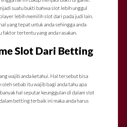
njadi suatu bukti bahwa slot lebih unggul
layer lebih memilih slot dari pada judi lain.
u hal yang tepat untuk anda sehingga anda
u faktor tertentu yang anda rasakan.
e Slot Dari Betting
ang wajib anda ketahui. Hal tersebut bisa
 oleh sebab itu wajib bagi anda tahu apa
 banyak hal seputar keunggulan di dalam slot
 dalam betting terbaik ini maka anda harus