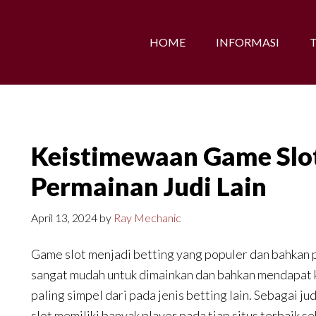
HOME
INFORMASI
T
Keistimewaan Game Slot
Permainan Judi Lain
April 13, 2024
by
Ray Mechanic
Game slot menjadi betting yang populer dan bahkan pal
sangat mudah untuk dimainkan dan bahkan mendapat kl
paling simpel dari pada jenis betting lain. Sebagai j
slot memiliki banyak player pada tiap situs terbaik se