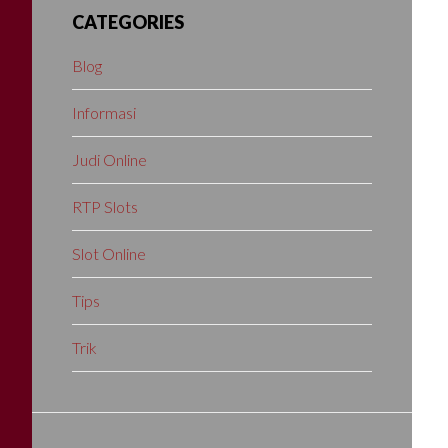
CATEGORIES
Blog
Informasi
Judi Online
RTP Slots
Slot Online
Tips
Trik