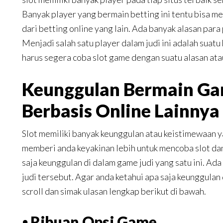
Banyak player yang bermain betting ini tentu bisa me
dari betting online yang lain. Ada banyak alasan para p
Menjadi salah satu player dalam judi ini adalah suat
harus segera coba slot game dengan suatu alasan ata
Keunggulan Bermain Gam
Berbasis Online Lainnya
Slot memiliki banyak keunggulan atau keistimewaan y
memberi anda keyakinan lebih untuk mencoba slot dan
saja keunggulan di dalam game judi yang satu ini. Ada
judi tersebut. Agar anda ketahui apa saja keunggulan
scroll dan simak ulasan lengkap berikut di bawah.
⦁ Ribuan Opsi Game