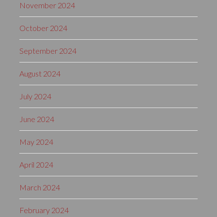
November 2024
October 2024
September 2024
August 2024
July 2024
June 2024
May 2024
April 2024
March 2024
February 2024