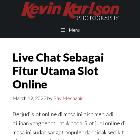
Skip
Skip
to
to
main
primary
Menu
content
sidebar
Live Chat Sebagai
Fitur Utama Slot
Online
March 19, 2022
by
Ray Mechanic
Berjudi slot online di masa ini bisa menjadi
pilihan yang tepat untuk anda. Slot judi online di
masa ini sudah sangat populer dan tidak sedikit