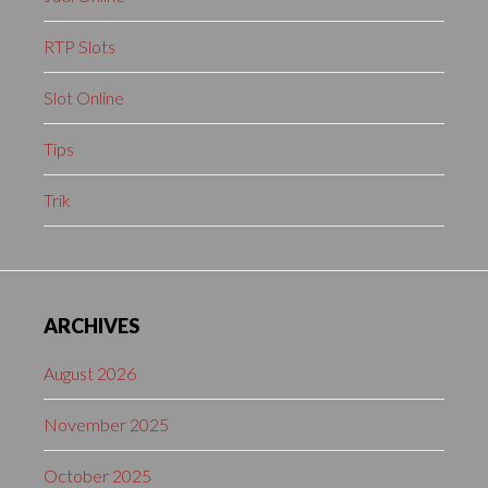
RTP Slots
Slot Online
Tips
Trik
ARCHIVES
August 2026
November 2025
October 2025