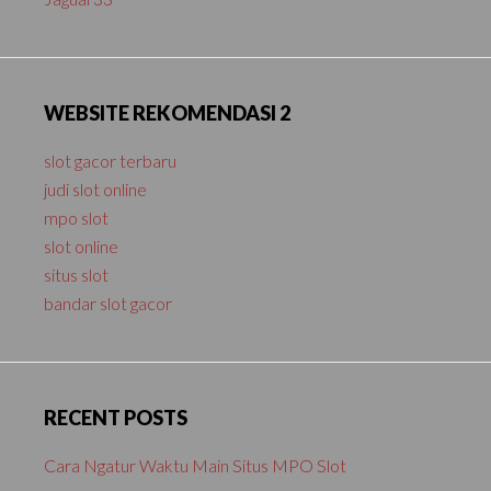
WEBSITE REKOMENDASI 2
slot gacor terbaru
judi slot online
mpo slot
slot online
situs slot
bandar slot gacor
RECENT POSTS
Cara Ngatur Waktu Main Situs MPO Slot