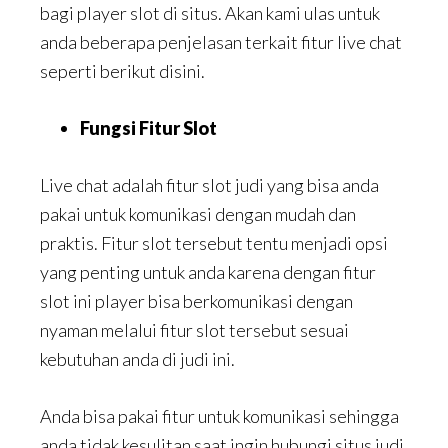
bagi player slot di situs. Akan kami ulas untuk
anda beberapa penjelasan terkait fitur live chat
seperti berikut disini.
Fungsi Fitur Slot
Live chat adalah fitur slot judi yang bisa anda
pakai untuk komunikasi dengan mudah dan
praktis. Fitur slot tersebut tentu menjadi opsi
yang penting untuk anda karena dengan fitur
slot ini player bisa berkomunikasi dengan
nyaman melalui fitur slot tersebut sesuai
kebutuhan anda di judi ini.
Anda bisa pakai fitur untuk komunikasi sehingga
anda tidak kesulitan saat ingin hubungi situs judi