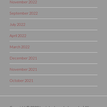
November 2022
September 2022
July 2022
April 2022
March 2022
December 2021
November 2021
October 2021