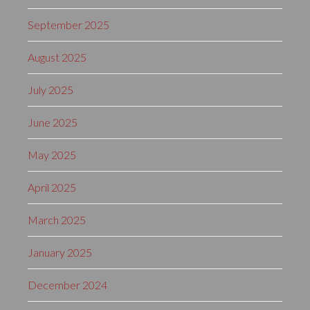
September 2025
August 2025
July 2025
June 2025
May 2025
April 2025
March 2025
January 2025
December 2024