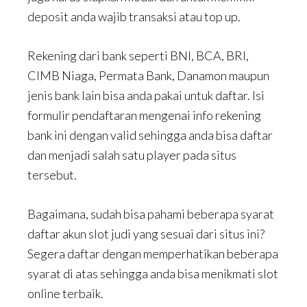
deposit anda wajib transaksi atau top up.
Rekening dari bank seperti BNI, BCA, BRI,
CIMB Niaga, Permata Bank, Danamon maupun
jenis bank lain bisa anda pakai untuk daftar. Isi
formulir pendaftaran mengenai info rekening
bank ini dengan valid sehingga anda bisa daftar
dan menjadi salah satu player pada situs
tersebut.
Bagaimana, sudah bisa pahami beberapa syarat
daftar akun slot judi yang sesuai dari situs ini?
Segera daftar dengan memperhatikan beberapa
syarat di atas sehingga anda bisa menikmati slot
online terbaik.