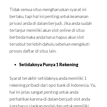
Tidak semua situs mengharuskan syarat ini
berlaku, tapi hal ini penting untuk keamanan
privasi anda di dalam berjudi. Jika anda sudah
terlanjur memiliki akun slot online di situs
berbeda maka anda harus hapus akun slot
tersebut terlebih dahulu sebelum mengikuti
proses daftar di situs lain.
Setidaknya Punya 1 Rekening
Syarat terakhir setidaknya anda memiliki 1
rekening pribadi dari opsi bank di Indonesia. Ya,
hal ini jelas sangat penting untuk anda
perhatikan karena di dalam berjudi slot anda
juga harus siapkan modal dan untuk memiliki