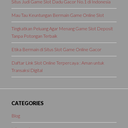
Situs Judi Game Slot Dadu Gacor No.1 di Indonesia
Mau Tau Keuntungan Bermain Game Online Slot
Tingkatkan Peluang Agar Menang Game Slot Deposit
Tanpa Potongan Terbaik
Etika Bermain di Situs Slot Game Online Gacor
Daftar Link Slot Online Terpercaya : Aman untuk
Transaksi Digital
CATEGORIES
Blog