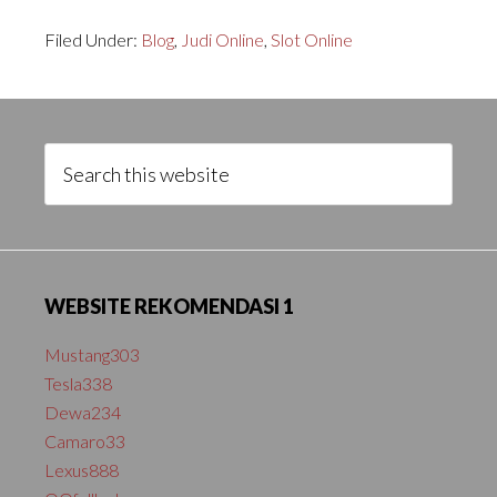
Filed Under:
Blog
,
Judi Online
,
Slot Online
Primary
Sidebar
Search
this
website
WEBSITE REKOMENDASI 1
Mustang303
Tesla338
Dewa234
Camaro33
Lexus888