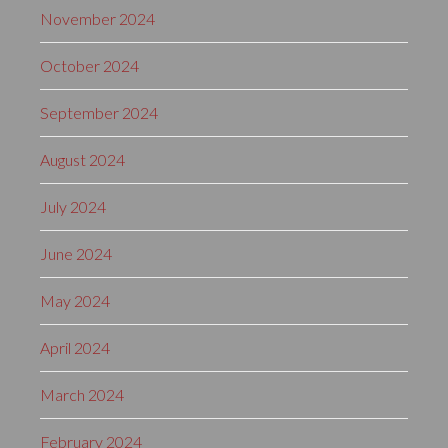
November 2024
October 2024
September 2024
August 2024
July 2024
June 2024
May 2024
April 2024
March 2024
February 2024