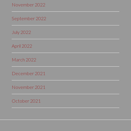
November 2022
September 2022
July 2022
April 2022
March 2022
December 2021
November 2021
October 2021