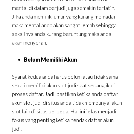
mental di dalam berjudi juga semakin terlatih.
Jika anda memiliki umur yang kurang memadai
maka mental anda akan sangat lemah sehingga
sekalinya anda kurang beruntung maka anda
akan menyerah.
Belum Memiliki Akun
Syarat kedua anda harus belum atau tidak sama
sekali memiliki akun slot judi saat sedang ikuti
proses daftar. Jadi, pastikan ketika anda daftar
akun slot judi di situs anda tidak mempunyai akun
slot lain di situs berbeda. Hal ini jelas menjadi
fokus yang penting ketika hendak daftar akun
judi.