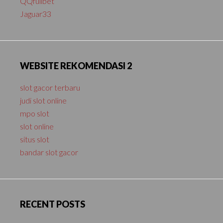
QQfullbet
Jaguar33
WEBSITE REKOMENDASI 2
slot gacor terbaru
judi slot online
mpo slot
slot online
situs slot
bandar slot gacor
RECENT POSTS