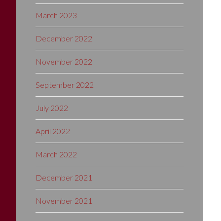
March 2023
December 2022
November 2022
September 2022
July 2022
April 2022
March 2022
December 2021
November 2021