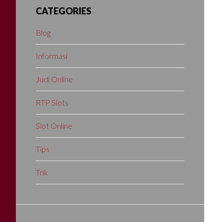
CATEGORIES
Blog
Informasi
Judi Online
RTP Slots
Slot Online
Tips
Trik