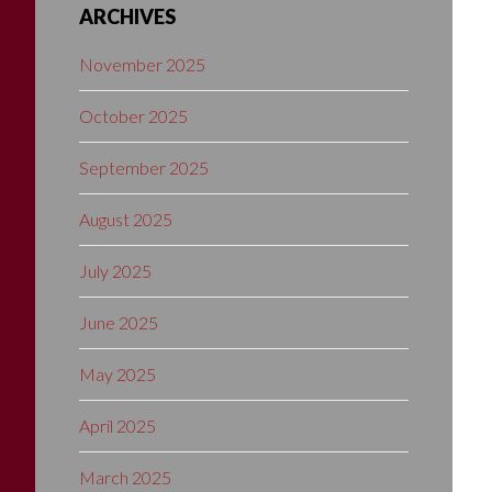
ARCHIVES
November 2025
October 2025
September 2025
August 2025
July 2025
June 2025
May 2025
April 2025
March 2025