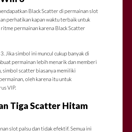
endapatkan Black Scatter di permainan slot
an perhatikan kapan waktu terbaik untuk
 ritme permainan karena Black Scatter
 Jika simbol ini muncul cukup banyak di
membuat permainan lebih menarik dan memberi
, simbol scatter biasanya memiliki
rmainan, oleh karena itu untuk
rus VIP.
n Tiga Scatter Hitam
n slot palsu dan tidak efektif. Semua ini