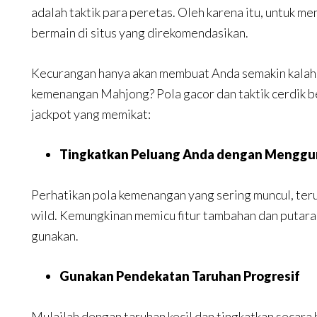
adalah taktik para peretas. Oleh karena itu, untuk 
bermain di situs yang direkomendasikan.
Kecurangan hanya akan membuat Anda semakin kalah.
kemenangan Mahjong? Pola gacor dan taktik cerdik
jackpot yang memikat:
Tingkatkan Peluang Anda dengan Menggu
Perhatikan pola kemenangan yang sering muncul, te
wild. Kemungkinan memicu fitur tambahan dan putaran 
gunakan.
Gunakan Pendekatan Taruhan Progresif
Mulailah dengan taruhan kecil dan tingkatkan secara 