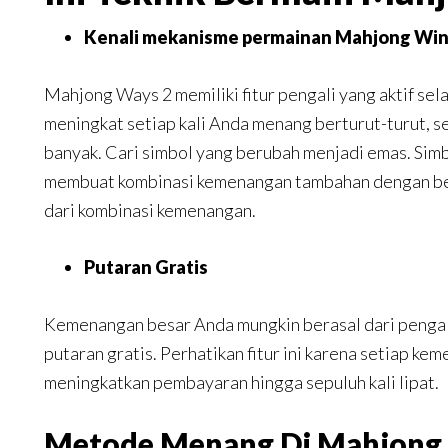
Kenali mekanisme permainan Mahjong Win
Mahjong Ways 2 memiliki fitur pengali yang aktif sel
meningkat setiap kali Anda menang berturut-turut, 
banyak. Cari simbol yang berubah menjadi emas. Sim
membuat kombinasi kemenangan tambahan dengan ber
dari kombinasi kemenangan.
Putaran Gratis
Kemenangan besar Anda mungkin berasal dari pengal
putaran gratis. Perhatikan fitur ini karena setiap k
meningkatkan pembayaran hingga sepuluh kali lipat.
Metode Menang Di Mahjong