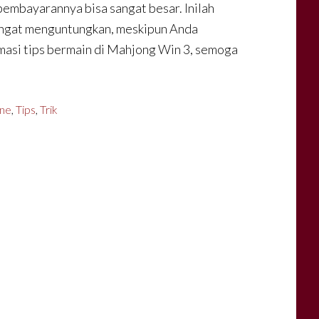
 pembayarannya bisa sangat besar. Inilah
angat menguntungkan, meskipun Anda
rmasi tips bermain di Mahjong Win 3, semoga
ine
,
Tips
,
Trik