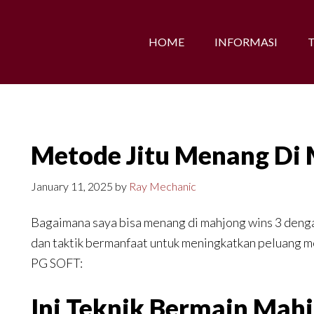
HOME
INFORMASI
T
Metode Jitu Menang Di
January 11, 2025
by
Ray Mechanic
Bagaimana saya bisa menang di mahjong wins 3 dengan
dan taktik bermanfaat untuk meningkatkan peluang 
PG SOFT:
Ini Teknik Bermain Mah