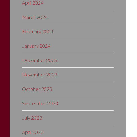
April 2024
March 2024
February 2024
January 2024
December 2023
November 2023
October 2023
September 2023
July 2023
April 2023