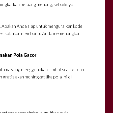
meningkatkan peluang menang, sebaiknya
 Apakah Anda siap untuk menguraikan kode
 berikut akan membantu Anda memenangkan
nakan Pola Gacor
rutama yang menggunakan simbol scatter dan
gratis akan meningkat jika pola ini di
bertahap saat simbol signifikan mulai