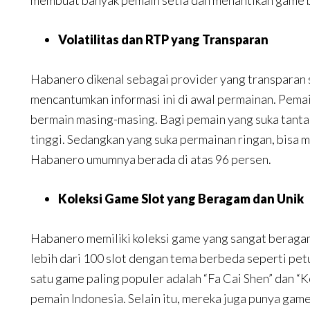
membuat banyak pemain setia dan menantikan game 
Volatilitas dan RTP yang Transparan
Habanero dikenal sebagai provider yang transparan s
mencantumkan informasi ini di awal permainan. Pema
bermain masing-masing. Bagi pemain yang suka tantan
tinggi. Sedangkan yang suka permainan ringan, bisa m
Habanero umumnya berada di atas 96 persen.
Koleksi Game Slot yang Beragam dan Unik
Habanero memiliki koleksi game yang sangat beragam
lebih dari 100 slot dengan tema berbeda seperti petu
satu game paling populer adalah “Fa Cai Shen” dan “Ko
pemain Indonesia. Selain itu, mereka juga punya gam