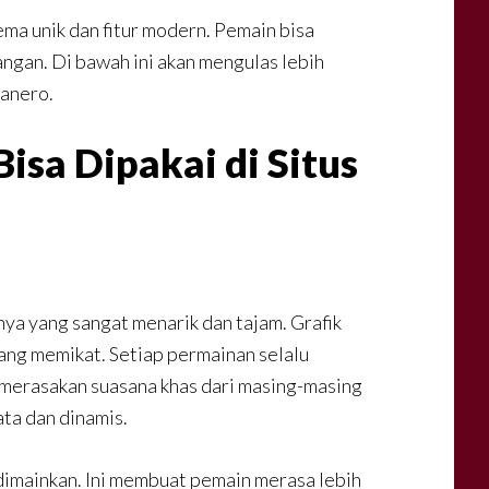
ma unik dan fitur modern. Pemain bisa
ngan. Di bawah ini akan mengulas lebih
banero.
isa Dipakai di Situs
ya yang sangat menarik dan tajam. Grafik
ang memikat. Setiap permainan selalu
 merasakan suasana khas dari masing-masing
ata dan dinamis.
imainkan. Ini membuat pemain merasa lebih