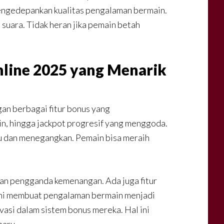
engedepankan kualitas pengalaman bermain.
uara. Tidak heran jika pemain betah
Online 2025 yang Menarik
an berbagai fitur bonus yang
pin, hingga jackpot progresif yang menggoda.
ru dan menegangkan. Pemain bisa meraih
an pengganda kemenangan. Ada juga fitur
r ini membuat pengalaman bermain menjadi
asi dalam sistem bonus mereka. Hal ini