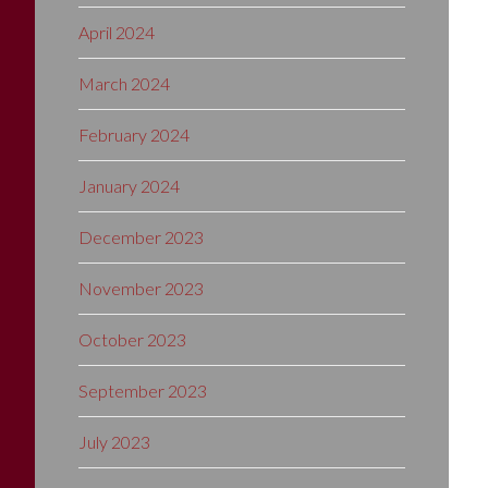
April 2024
March 2024
February 2024
January 2024
December 2023
November 2023
October 2023
September 2023
July 2023