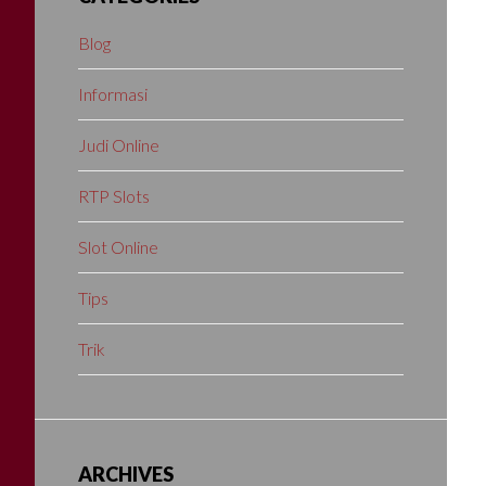
Blog
Informasi
Judi Online
RTP Slots
Slot Online
Tips
Trik
ARCHIVES