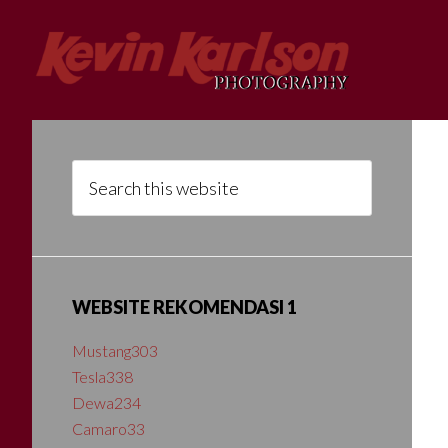
Skip
Skip
to
to
main
primary
content
sidebar
Primary
Sidebar
Search
this
website
WEBSITE REKOMENDASI 1
Mustang303
Tesla338
Dewa234
Camaro33