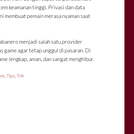
tem keamanan tinggi. Privasi dan data
 Ini membuat pemain merasa nyaman saat
abanero menjadi salah satu provider
s game agar tetap unggul di pasaran. Di
game lengkap, aman, dan sangat menghibur.
ine
,
Tips
,
Trik