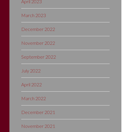
April 2023
March 2023
December 2022
November 2022
September 2022
July 2022
April 2022
March 2022
December 2021
November 2021