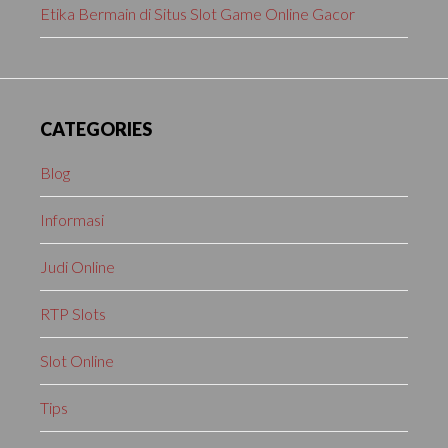
Etika Bermain di Situs Slot Game Online Gacor
CATEGORIES
Blog
Informasi
Judi Online
RTP Slots
Slot Online
Tips