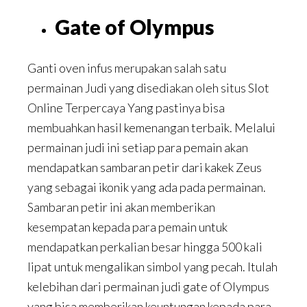
Gate of Olympus
Ganti oven infus merupakan salah satu
permainan Judi yang disediakan oleh situs Slot
Online Terpercaya Yang pastinya bisa
membuahkan hasil kemenangan terbaik. Melalui
permainan judi ini setiap para pemain akan
mendapatkan sambaran petir dari kakek Zeus
yang sebagai ikonik yang ada pada permainan.
Sambaran petir ini akan memberikan
kesempatan kepada para pemain untuk
mendapatkan perkalian besar hingga 500 kali
lipat untuk mengalikan simbol yang pecah. Itulah
kelebihan dari permainan judi gate of Olympus
yang bisa memberikan keuntungan kepada para